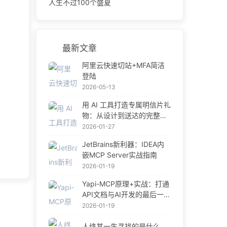
人生不过100个盛夏
最新文章
阿里云快速切站+MFA简洁
登陆
2026-05-13
用 AI 工具打造专属明信片礼
物：从设计到送达的完整指
南
2026-01-27
JetBrains新利器：IDEA内
嵌MCP Server实战指南
2026-01-19
Yapi-MCP原理+实战：打通
API文档与AI开发的最后一公
里
2026-01-19
人终其一生寻找的是什么