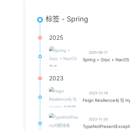
标签 - Spring
2025
2025-06-17
Spring + Grpc + NacO
2023
2023-12-19
Feign Resilience4j 与 
2023-11-30
TypeNotPresentExce