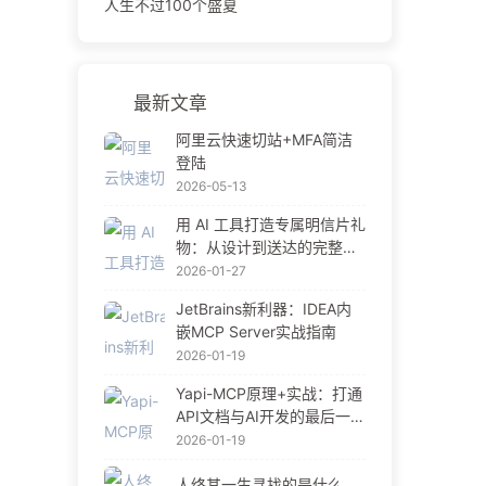
人生不过100个盛夏
最新文章
阿里云快速切站+MFA简洁
登陆
2026-05-13
用 AI 工具打造专属明信片礼
物：从设计到送达的完整指
南
2026-01-27
JetBrains新利器：IDEA内
嵌MCP Server实战指南
2026-01-19
Yapi-MCP原理+实战：打通
API文档与AI开发的最后一公
里
2026-01-19
人终其一生寻找的是什么