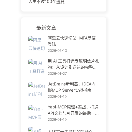
人生不过100个盛夏
最新文章
阿里云快速切站+MFA简洁
登陆
2026-05-13
用 AI 工具打造专属明信片礼
物：从设计到送达的完整指
南
2026-01-27
JetBrains新利器：IDEA内
嵌MCP Server实战指南
2026-01-19
Yapi-MCP原理+实战：打通
API文档与AI开发的最后一公
里
2026-01-19
人终其一生寻找的是什么