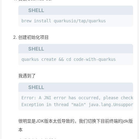
SHELL
brew install quarkusio/tap/quarkus
创建初始化项目
SHELL
quarkus create && cd code-with-quarkus
我遇到了
SHELL
Error: A JNI error has occurred, please check y
Exception in thread "main" java.lang.Unsupporte
很明显是JDK版本太低导致的，我们切换下目前终端的jdk版
本