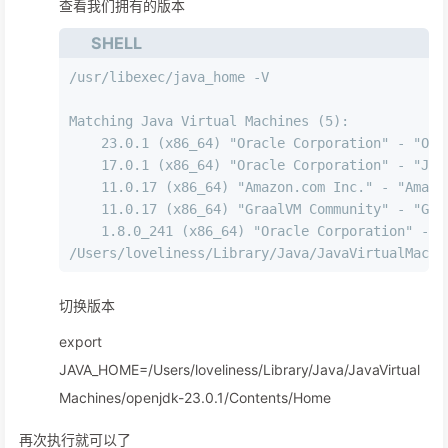
查看我们拥有的版本
SHELL
/usr/libexec/java_home -V
Matching Java Virtual Machines (5):
    23.0.1 (x86_64) "Oracle Corporation" - "Ope
    17.0.1 (x86_64) "Oracle Corporation" - "Jav
    11.0.17 (x86_64) "Amazon.com Inc." - "Amazo
    11.0.17 (x86_64) "GraalVM Community" - "Gra
    1.8.0_241 (x86_64) "Oracle Corporation" - "
/Users/loveliness/Library/Java/JavaVirtualMachi
切换版本
export
JAVA_HOME=/Users/loveliness/Library/Java/JavaVirtual
Machines/openjdk-23.0.1/Contents/Home
再次执行就可以了