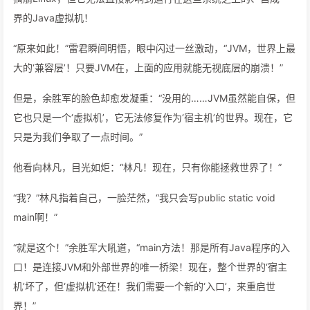
界的Java虚拟机！
“原来如此！”雷君瞬间明悟，眼中闪过一丝激动，“JVM，世界上最
大的‘兼容层’！只要JVM在，上面的应用就能无视底层的崩溃！”
但是，余胜军的脸色却愈发凝重：“没用的……JVM虽然能自保，但
它也只是一个‘虚拟机’，它无法修复作为‘宿主机’的世界。现在，它
只是为我们争取了一点时间。”
他看向林凡，目光如炬：“林凡！现在，只有你能拯救世界了！”
“我？”林凡指着自己，一脸茫然，“我只会写public static void
main啊！”
“就是这个！”余胜军大吼道，“main方法！那是所有Java程序的入
口！是连接JVM和外部世界的唯一桥梁！现在，整个世界的‘宿主
机’坏了，但‘虚拟机’还在！我们需要一个新的‘入口’，来重启世
界！”