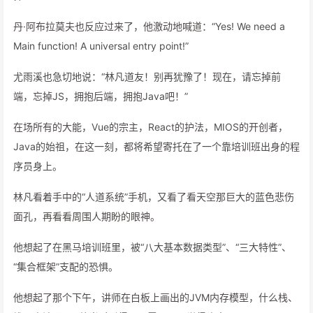
丹·阿布拉莫夫也反应过来了，他激动地喊道：“Yes! We need a
Main function! A universal entry point!”
尤雨溪也急切地说：“林凡道友！别再犹豫了！现在，请忘掉前
端，忘掉JS，拥抱后端，拥抱Java吧！”
在场所有的大能，Vue的宗主，React的护法，MIOS的开创者，
Java的始祖，在这一刻，都将希望寄托在了一个靠培训班出身的程
序员身上。
林凡看着手中的“人道系统”手机，又看了看天空那巨大的蓝色悲伤
面孔，再看看周围人期盼的眼神。
他想起了在黑马培训班里，被“八大基本数据类型”、“三大特性”、
“集合框架”支配的恐惧。
他想起了那个下午，讲师在白板上画出的JVM内存模型，什么栈、