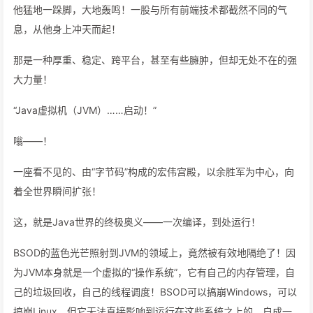
他猛地一跺脚，大地轰鸣！一股与所有前端技术都截然不同的气
息，从他身上冲天而起！
那是一种厚重、稳定、跨平台，甚至有些臃肿，但却无处不在的强
大力量！
“Java虚拟机（JVM）……启动！”
嗡——！
一座看不见的、由“字节码”构成的宏伟宫殿，以余胜军为中心，向
着全世界瞬间扩张！
这，就是Java世界的终极奥义——一次编译，到处运行！
BSOD的蓝色光芒照射到JVM的领域上，竟然被有效地隔绝了！因
为JVM本身就是一个虚拟的“操作系统”，它有自己的内存管理，自
己的垃圾回收，自己的线程调度！BSOD可以搞崩Windows，可以
搞崩Linux，但它无法直接影响到运行在这些系统之上的、自成一