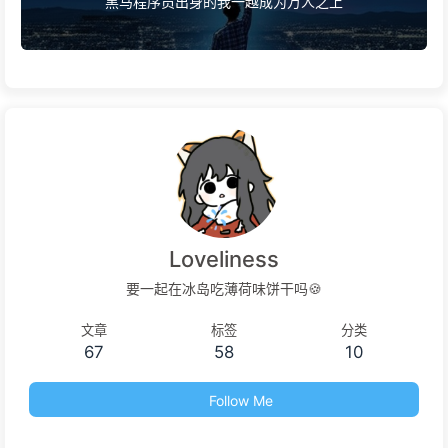
黑马程序员出身的我一越成为万人之上
Loveliness
要一起在冰岛吃薄荷味饼干吗🍪
文章
标签
分类
67
58
10
Follow Me