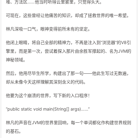
堆、方法区……他当时听得云里雾里，只觉得头大。
可现在，这些曾经让他痛苦的知识，却成了拯救世界的唯一希望。
林凡深吸一口气，眼神变得前所未有的坚定。
他闭上眼睛，将自己全部的精神力，不再是注入到“浏览器”的V8引
擎里，而是第一次，尝试着探入那片由余胜军撑起的、名为JVM的
神秘领域。
然后，他用尽毕生所学，构建出了那一句——他此生写过无数遍，
却从未像今天这样理解其深刻含义的代码。
他要为这个崩溃的世界，写下新的入口程序！
“public static void main(String[] args)……”
林凡的声音在JVM的世界里回响，每一个单词都化作构建世界规则
的基石。