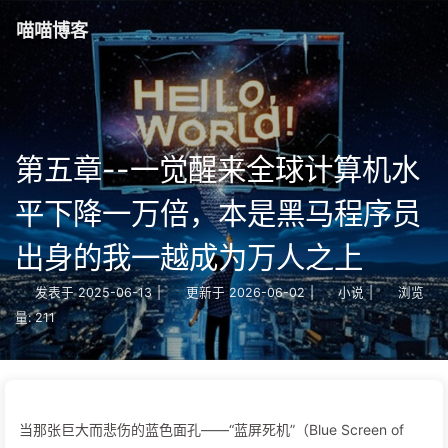
喵喵博客
第五章--一觉醒来全球计算机水
平下降一万倍，本是黑马程序员
出身的我一越成为万人之上
发表于
2025-06-13
|
更新于
2026-06-02
|
小说
|
浏览
量:
211
当那张巨大而悲伤的蓝色面孔——“蓝屏死机”（Blue Screen of