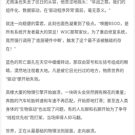
尤雨溪也失去了往日的从容，他苦涩地摇头：“非战之罪。我们的
组件化、数据驱动，在‘驱动程序异常’面前，毫无意义。”
就连一向稳健的雷君，此刻也面色凝重到了极点。“唤醒BSOD，是
所有系统开发者最大的禁忌！W3C那帮家伙，为了重启修复系统，
竟然强行调用了‘底层硬件中断’，触发了这个最不该被触碰的存
在！”
蓝色的死亡面孔在天空中缓缓转动，那双由冒号和左括号组成的眼
睛，漠然地注视着大地。凡是被它目光扫过的地方，物质世界的
“驱动”便开始失效。
高楼大厦的物理引擎开始崩溃，一块砖头会突然拥有棉花的重量；
奔跑的汽车轮胎转速和车速不再匹配，开始原地打滑；甚至连人类
身体的“生物驱动”也出现了问题，有的人左脚和右脚开始为了争夺
“线程优先权”而打架，当场摔得人仰马翻。
世界，正在从最基础的物理法则层面，走向崩溃。