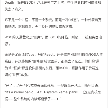
Death，简称BSOD）浮现在苍穹之上时，整个世界的时间仿佛都
失去了意义。
它不是一个进程，不是一个系统，而是一种“状态”。一种代表着万
物终结、逻辑崩溃、无可挽回的终极错误状态。
W3C的天道裁决是“删库”，而BSOD的降临，则是……“拔服务器电
源”。
无论是尤雨溪的Vue，丹的React，还是雷君刚刚构建的MIOS人道
系统，在这终极的“硬件层”错误面前，都失去了光芒。他们的“道
韵”和“框架”都是软件层面的东西，而BSOD，直接作用于承载这一
切的“世界”本身。
“完了……”丹·阿布拉莫夫面如死灰，一屁股坐在地上，喃喃自语，
“It’s a kernel panic… A full-system kernel panic…（这是内核恐
慌……整个系统的内核都崩溃了……）”