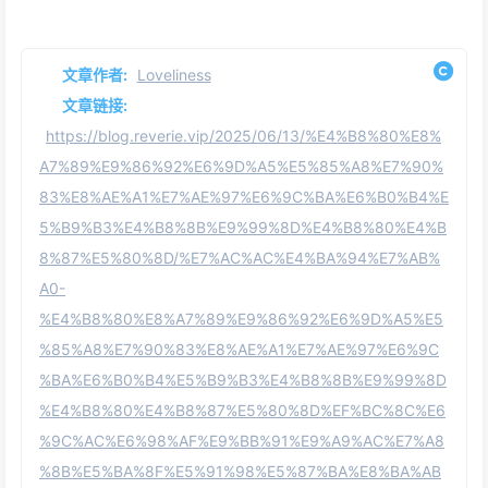
文章作者:
Loveliness
文章链接:
https://blog.reverie.vip/2025/06/13/%E4%B8%80%E8%
A7%89%E9%86%92%E6%9D%A5%E5%85%A8%E7%90%
83%E8%AE%A1%E7%AE%97%E6%9C%BA%E6%B0%B4%E
5%B9%B3%E4%B8%8B%E9%99%8D%E4%B8%80%E4%B
8%87%E5%80%8D/%E7%AC%AC%E4%BA%94%E7%AB%
A0-
%E4%B8%80%E8%A7%89%E9%86%92%E6%9D%A5%E5
%85%A8%E7%90%83%E8%AE%A1%E7%AE%97%E6%9C
%BA%E6%B0%B4%E5%B9%B3%E4%B8%8B%E9%99%8D
%E4%B8%80%E4%B8%87%E5%80%8D%EF%BC%8C%E6
%9C%AC%E6%98%AF%E9%BB%91%E9%A9%AC%E7%A8
%8B%E5%BA%8F%E5%91%98%E5%87%BA%E8%BA%AB