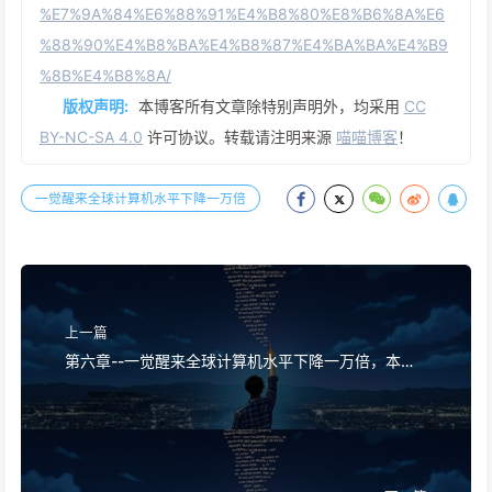
%E7%9A%84%E6%88%91%E4%B8%80%E8%B6%8A%E6
%88%90%E4%B8%BA%E4%B8%87%E4%BA%BA%E4%B9
%8B%E4%B8%8A/
版权声明:
本博客所有文章除特别声明外，均采用
CC
BY-NC-SA 4.0
许可协议。转载请注明来源
喵喵博客
！
一觉醒来全球计算机水平下降一万倍
上一篇
第六章--一觉醒来全球计算机水平下降一万倍，本是
黑马程序员出身的我一越成为万人之上