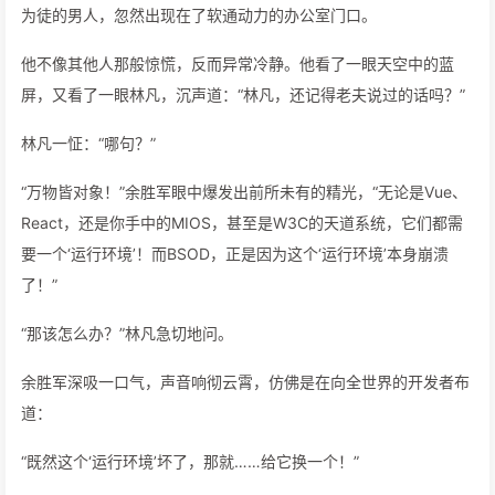
为徒的男人，忽然出现在了软通动力的办公室门口。
他不像其他人那般惊慌，反而异常冷静。他看了一眼天空中的蓝
屏，又看了一眼林凡，沉声道：“林凡，还记得老夫说过的话吗？”
林凡一怔：“哪句？”
“万物皆对象！”余胜军眼中爆发出前所未有的精光，“无论是Vue、
React，还是你手中的MIOS，甚至是W3C的天道系统，它们都需
要一个‘运行环境’！而BSOD，正是因为这个‘运行环境’本身崩溃
了！”
“那该怎么办？”林凡急切地问。
余胜军深吸一口气，声音响彻云霄，仿佛是在向全世界的开发者布
道：
“既然这个‘运行环境’坏了，那就……给它换一个！”